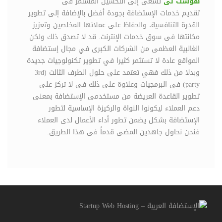
هوست تى
تسعى إلى التحسين المستمر فى
تقديم خدمات الإستضافة بجودة أفضل بالإضافة إلى تطوير
القدرة التنافسية، والحفاظ على عملائها المخلصين وتعزيز
مكانتها فى سوق خدمات الإنترنت. قد لا تصدق ذلك ولكن
الغالبية العظمى من الشركات الكبرى في مجال إستضافة
المواقع عادة لا تستثمر كثيرا في تطوير تكنولوجيات جديدة
وبدلا من ذلك فهي تعتمد على حلول الطرف الثالث (3rd
party) فى البرمجيات وعلاوة على ذلك فى لا تركز على
تطوير القاعدة العريضة من مستخدمى الإستضافة بمعنى
دعم العملاء ليكونوا النواة والركيزة الإساسية لتطور
الإستضافة بشكل يضمن تطور أداء الأعمال لدى العملاء
فنحن نحاول جاهدين المضى قدماً فى هذا الطريق.